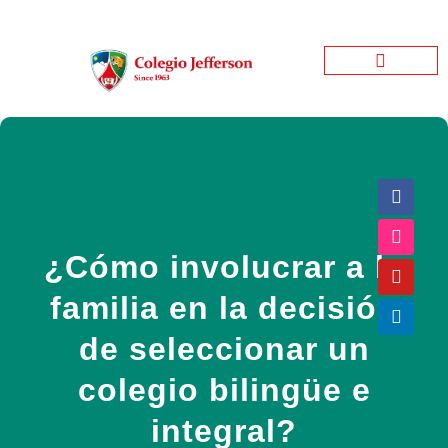
Jefferson Garden
Bienestar Estudiantil
Jefferson Informativo
¿Cómo involucrar a la
familia en la decisión
de seleccionar un
colegio bilingüe e
integral?