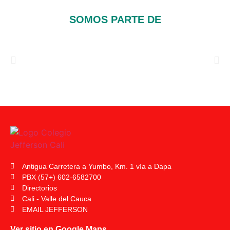
SOMOS PARTE DE
Antigua Carretera a Yumbo, Km. 1 vía a Dapa
PBX (57+) 602-6582700
Directorios
Cali - Valle del Cauca
EMAIL JEFFERSON
Ver sitio en Google Maps