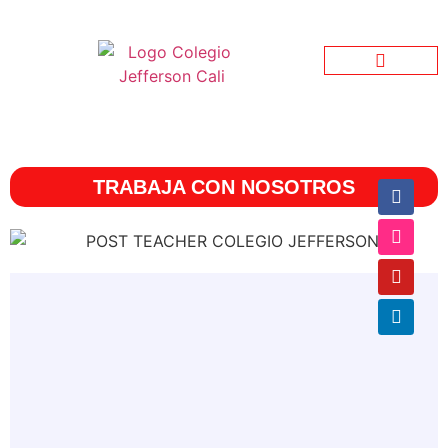
Jefferson Garden
Bienestar Estudiantil
Jefferson Informativo
TRABAJA CON NOSOTROS