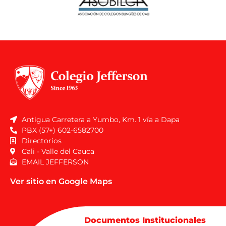
Antigua Carretera a Yumbo, Km. 1 vía a Dapa
PBX (57+) 602-6582700
Directorios
Cali - Valle del Cauca
EMAIL JEFFERSON
Ver sitio en Google Maps
Documentos Institucionales