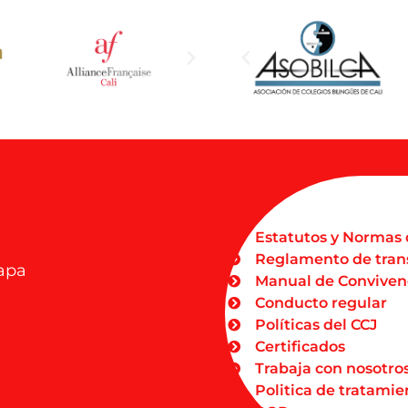
Estatutos y Normas 
Reglamento de tran
Dapa
Manual de Conviven
Conducto regular
Políticas del CCJ
Certificados
Trabaja con nosotro
Politica de tratamie