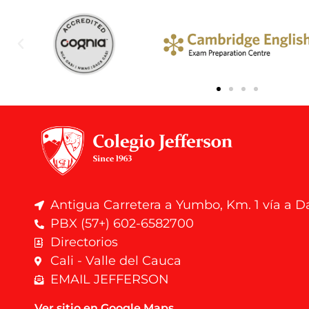
Antigua Carretera a Yumbo, Km. 1 vía a 
PBX (57+) 602-6582700
Directorios
Cali - Valle del Cauca
EMAIL JEFFERSON
Ver sitio en Google Maps