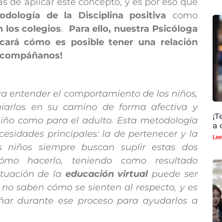
s de aplicar este concepto, y es por eso que
odología de la Disciplina positiva
como
n los colegios
.
Para ello, nuestra Psicóloga
icará cómo es posible tener una relación
 ¡Acompáñanos!
ra entender el comportamiento de los niños,
uiarlos en su camino de forma afectiva y
¡T
 niño como para el adulto. Esta metodología
a 
sidades principales: la de pertenecer y la
Lee
s niños siempre buscan suplir estas dos
mo hacerlo, teniendo como resultado
ituación de la
educación virtual
puede ser
no saben cómo se sienten al respecto, y es
añar durante ese proceso para ayudarlos a