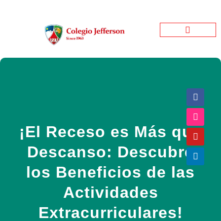
Jefferson Garden
Bienestar Estudiantil
Jefferson Informativo
¡El Receso es Más que
Descanso: Descubre
los Beneficios de las
Actividades
Extracurriculares!