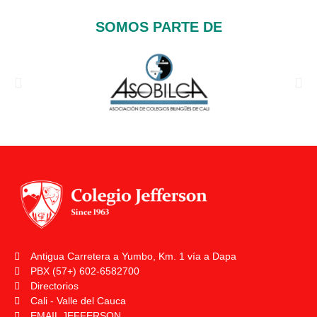
SOMOS PARTE DE
Antigua Carretera a Yumbo, Km. 1 vía a Dapa
PBX (57+) 602-6582700
Directorios
Cali - Valle del Cauca
EMAIL JEFFERSON