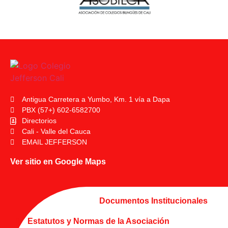
Antigua Carretera a Yumbo, Km. 1 vía a Dapa
PBX (57+) 602-6582700
Directorios
Cali - Valle del Cauca
EMAIL JEFFERSON
Ver sitio en Google Maps
Documentos Institucionales
Estatutos y Normas de la Asociación