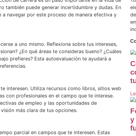
cción de carrera es un paso importante en la vida de
To
ero también puede generar incertidumbre y dudas. En
el
e a navegar por este proceso de manera efectiva y
de
em
in
Co
ocerse a uno mismo. Reflexiona sobre tus intereses,
pasionan? ¿En qué áreas te consideras bueno? ¿Cuáles
bajo prefieres? Esta autoevaluación te ayudará a
C
referencias.
c
t
e interesen. Utiliza recursos como libros, sitios web
Le
vas con profesionales en el campo que te interese.
pectivas de empleo y las oportunidades de
F
 visión más clara de tus opciones.
y
f
tiempo parcial en campos que te interesen. Estas