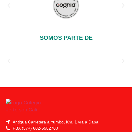
SOMOS PARTE DE
Antigua Carretera a Yumbo, Km. 1 vía a Dapa
PBX (57+) 602-6582700