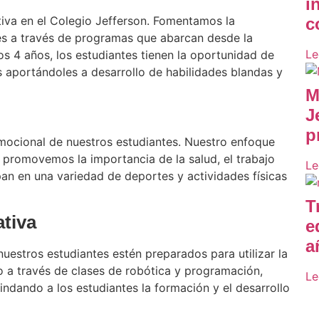
i
tiva en el Colegio Jefferson. Fomentamos la
c
ntes a través de programas que abarcan desde la
Le
los 4 años, los estudiantes tienen la oportunidad de
as aportándoles a desarrollo de habilidades blandas y
M
J
p
y emocional de nuestros estudiantes. Nuestro enfoque
 promovemos la importancia de la salud, el trabajo
Le
ipan en una variedad de deportes y actividades físicas
T
tiva
e
a
estros estudiantes estén preparados para utilizar la
o a través de clases de robótica y programación,
Le
indando a los estudiantes la formación y el desarrollo