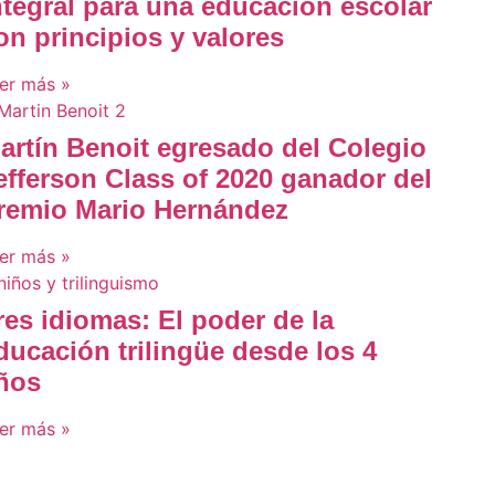
ntegral para una educación escolar
on principios y valores
er más »
artín Benoit egresado del Colegio
efferson Class of 2020 ganador del
remio Mario Hernández
er más »
res idiomas: El poder de la
ducación trilingüe desde los 4
ños
er más »