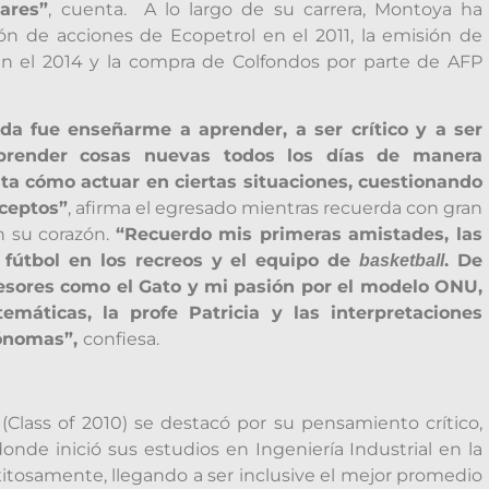
ares”
, cuenta. A lo largo de su carrera, Montoya ha
n de acciones de Ecopetrol en el 2011, la emisión de
en el 2014 y la compra de Colfondos por parte de AFP
ida fue enseñarme a aprender, a ser crítico y a ser
prender cosas nuevas todos los días de manera
ta cómo actuar en ciertas situaciones, cuestionando
nceptos”
, afirma el egresado mientras recuerda con gran
n su corazón.
“Recuerdo mis primeras amistades, las
e fútbol en los recreos y el equipo de
. De
basketball
ofesores como el Gato y mi pasión por el modelo ONU,
áticas, la profe Patricia y las interpretaciones
utónomas”,
confiesa.
Class of 2010) se destacó por su pensamiento crítico,
donde inició sus estudios en Ingeniería Industrial en la
tosamente, llegando a ser inclusive el mejor promedio