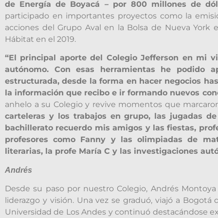
de Energía de Boyacá – por 800 millones de dól
participado en importantes proyectos como la emisió
acciones del Grupo Aval en la Bolsa de Nueva York 
Hábitat en el 2019.
“El principal aporte del Colegio Jefferson en mi v
autónomo. Con esas herramientas he podido a
estructurada, desde la forma en hacer negocios has
la información que recibo e ir formando nuevos co
anhelo a su Colegio y revive momentos que marcaro
carteleras y los trabajos en grupo, las jugadas d
bachillerato recuerdo mis amigos y las fiestas, pr
profesores como Fanny y las olimpiadas de matem
literarias, la profe María C y las investigaciones a
Andrés
Desde su paso por nuestro Colegio, Andrés Montoya (
liderazgo y visión. Una vez se graduó, viajó a Bogotá 
Universidad de Los Andes y continuó destacándose exi