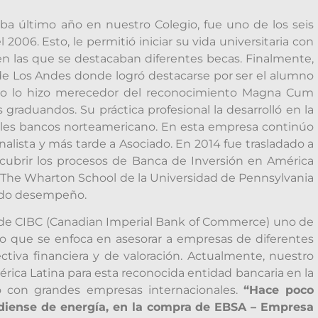
a último año en nuestro Colegio, fue uno de los seis
2006. Esto, le permitió iniciar su vida universitaria con
en las que se destacaban diferentes becas. Finalmente,
d de Los Andes donde logró destacarse por ser el alumno
ño lo hizo merecedor del reconocimiento Magna Cum
 graduandos. Su práctica profesional la desarrolló en la
pales bancos norteamericano. En esta empresa continúo
nalista y más tarde a Asociado. En 2014 fue trasladado a
cubrir los procesos de Banca de Inversión en América
n The Wharton School de la Universidad de Pennsylvania
cado desempeño.
 de CIBC (Canadian Imperial Bank of Commerce) uno de
 que se enfoca en asesorar a empresas de diferentes
ctiva financiera y de valoración. Actualmente, nuestro
rica Latina para esta reconocida entidad bancaria en la
no con grandes empresas internacionales.
“Hace poco
iense de energía, en la compra de EBSA – Empresa