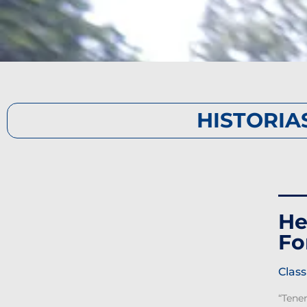
HISTORIA
He
Fo
Class
“Tene