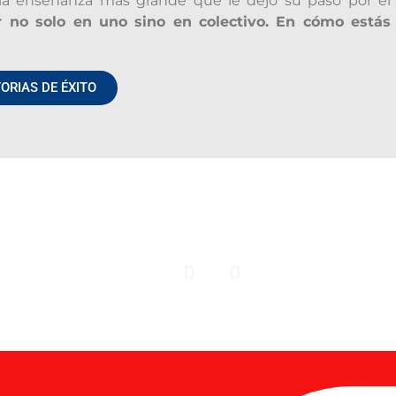
s la enseñanza más grande que le dejó su paso por el
r no solo en uno sino en colectivo. En cómo estás
ORIAS DE ÉXITO