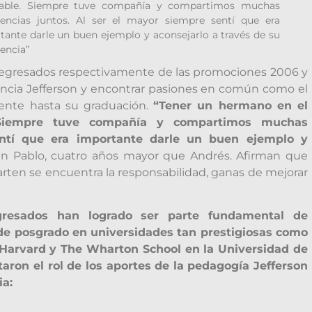
able. Siempre tuve compañía y compartimos muchas
iencias juntos. Al ser el mayor siempre sentí que era
tante darle un buen ejemplo y aconsejarlo a través de su
encia”
egresados respectivamente de las promociones 2006 y
riencia Jefferson y encontrar pasiones en común como el
ente hasta su graduación.
“Tener un hermano en el
 Siempre tuve compañía y compartimos muchas
entí que era importante darle un buen ejemplo y
n Pablo, cuatro años mayor que Andrés. Afirman que
rten se encuentra la responsabilidad, ganas de mejorar
esados han logrado ser parte fundamental de
 de posgrado en universidades tan prestigiosas como
 Harvard y The Wharton School en la Universidad de
aron el rol de los aportes de la pedagogía Jefferson
ia: