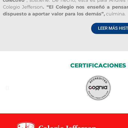
colectivo”
, sostiene. De hecho, esta es para André
Colegio Jefferson
. “El Colegio nos enseñó a pensa
dispuesto a aportar valor para los demás”,
culmina.
LEER MÁS HIST
CERTIFICACIONES