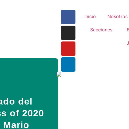
Inicio
Nosotros
Secciones
B
J
ado del
ss of 2020
 Mario