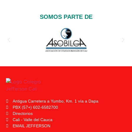
SOMOS PARTE DE
Antigua Carretera a Yumbo, Km. 1 vía a Dapa
PBX (57+) 602-6582700
Directorios
Cali - Valle del Cauca
EMAIL JEFFERSON