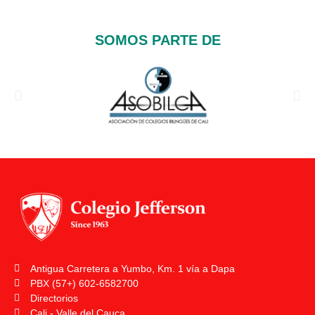
SOMOS PARTE DE
Antigua Carretera a Yumbo, Km. 1 vía a Dapa
PBX (57+) 602-6582700
Directorios
Cali - Valle del Cauca