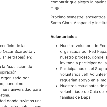
compartir que alegró la navida
Hogar.
Próximo semestre: encuentros 
Santa Clara, Asopanid y Instit
Voluntariados
neficio de las
Nuestro voluntariado Ecot
o Oscar Scarpetta y
organizada por Red Papa
ular se trabajó en:
nuestro proceso, donde l
invitada a participar de l
e la Asociación de
Participamos en el Stop 
nspiración.
voluntarios Jeff Voluntee
s organizado por
requerían apoyo en el mo
mo, conocimos la
Nuestros estudiantes de 
rimera universidad para
voluntariado de Caja del
atina.
familias de Dapa.
vidad donde tuvimos una
ón de estudiantes y sus