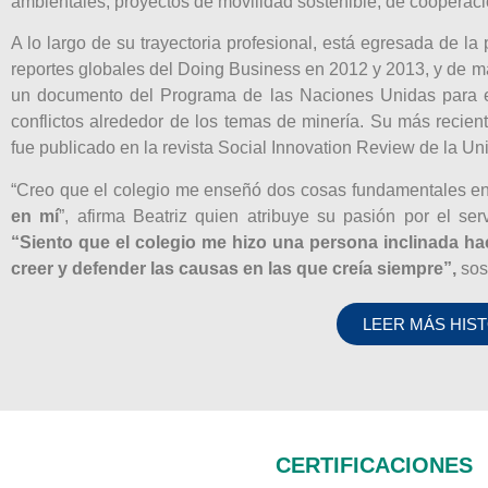
ambientales, proyectos de movilidad sostenible, de cooperació
A lo largo de su trayectoria profesional, está egresada de l
reportes globales del Doing Business en 2012 y 2013, y de m
un documento del Programa de las Naciones Unidas para el D
conflictos alrededor de los temas de minería. Su más reciente
fue publicado en la revista Social Innovation Review de la Un
“Creo que el colegio me enseñó dos cosas fundamentales en 
en mí
”, afirma Beatriz quien atribuye su pasión por el se
“Siento que el colegio me hizo una persona inclinada haci
creer y defender las causas en las que creía siempre”,
sos
LEER MÁS HIST
CERTIFICACIONES