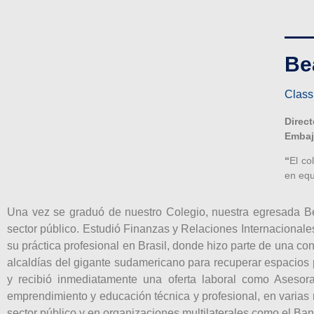
Be
Class
Direc
Embaj
“
El co
en equ
Una vez se graduó de nuestro Colegio, nuestra egresada Beat
sector público. Estudió Finanzas y Relaciones Internacionales
su práctica profesional en Brasil, donde hizo parte de una co
alcaldías del gigante sudamericano para recuperar espacios p
y recibió inmediatamente una oferta laboral como Asesor
emprendimiento y educación técnica y profesional, en varias 
sector público y en organizaciones multilaterales como el B