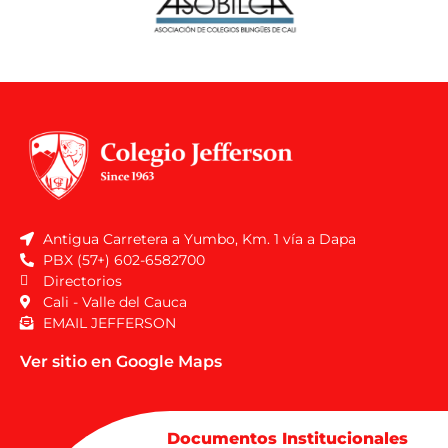
Antigua Carretera a Yumbo, Km. 1 vía a Dapa
PBX (57+) 602-6582700
Directorios
Cali - Valle del Cauca
EMAIL JEFFERSON
Ver sitio en Google Maps
Documentos Institucionales