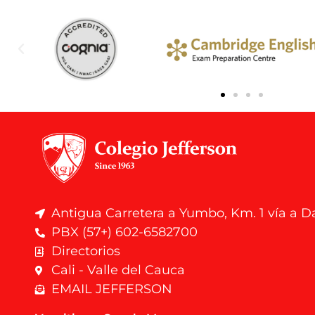
Antigua Carretera a Yumbo, Km. 1 vía a 
PBX (57+) 602-6582700
Directorios
Cali - Valle del Cauca
EMAIL JEFFERSON