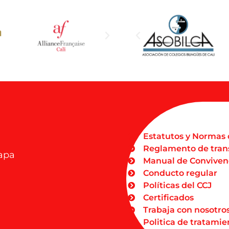
Estatutos y Normas 
Reglamento de tran
Dapa
Manual de Conviven
Conducto regular
Políticas del CCJ
Certificados
Trabaja con nosotro
Politica de tratamie