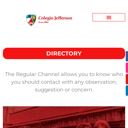
Jefferson Garden
Bienestar Estudiantil
Jefferson Informativo
DIRECTORY
The Regular Channel allows you to know who
you should contact with any observation,
suggestion or concern.