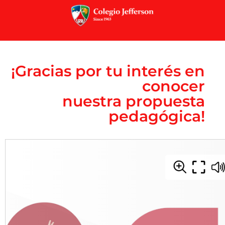
¡Gracias por tu interés en
conocer
nuestra propuesta
pedagógica!